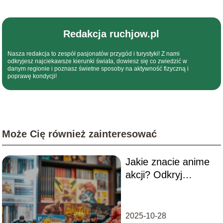
Redakcja ruchjow.pl
Nasza redakcja to zespół pasjonatów przygód i turystyki! Z nami
odkryjesz najciekawsze kierunki świata, dowiesz się co zwiedzić w
danym regionie i poznasz świetne sposoby na aktywność fizyczną i
poprawę kondycji!
Może Cię również zainteresować
Jakie znacie anime
akcji? Odkryj
najlepsze tytuły w
tym gatunku!
2025-10-28