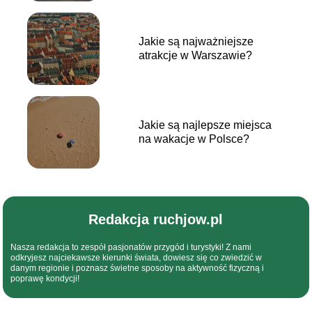
Jakie są najważniejsze
atrakcje w Warszawie?
Jakie są najlepsze miejsca
na wakacje w Polsce?
Redakcja ruchjow.pl
Nasza redakcja to zespół pasjonatów przygód i turystyki! Z nami
odkryjesz najciekawsze kierunki świata, dowiesz się co zwiedzić w
danym regionie i poznasz świetne sposoby na aktywność fizyczną i
poprawę kondycji!