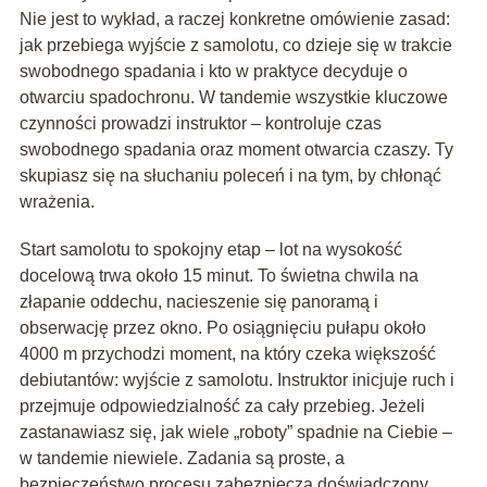
Nie jest to wykład, a raczej konkretne omówienie zasad:
jak przebiega wyjście z samolotu, co dzieje się w trakcie
swobodnego spadania i kto w praktyce decyduje o
otwarciu spadochronu. W tandemie wszystkie kluczowe
czynności prowadzi instruktor – kontroluje czas
swobodnego spadania oraz moment otwarcia czaszy. Ty
skupiasz się na słuchaniu poleceń i na tym, by chłonąć
wrażenia.
Start samolotu to spokojny etap – lot na wysokość
docelową trwa około 15 minut. To świetna chwila na
złapanie oddechu, nacieszenie się panoramą i
obserwację przez okno. Po osiągnięciu pułapu około
4000 m przychodzi moment, na który czeka większość
debiutantów: wyjście z samolotu. Instruktor inicjuje ruch i
przejmuje odpowiedzialność za cały przebieg. Jeżeli
zastanawiasz się, jak wiele „roboty” spadnie na Ciebie –
w tandemie niewiele. Zadania są proste, a
bezpieczeństwo procesu zabezpiecza doświadczony