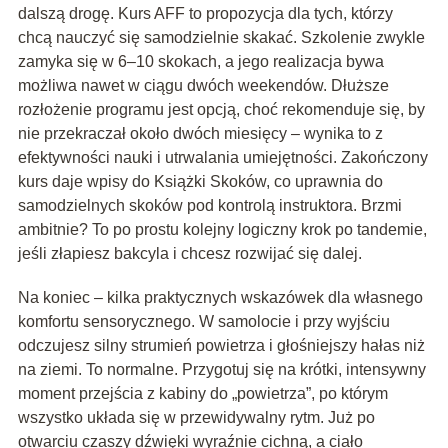
dalszą drogę. Kurs AFF to propozycja dla tych, którzy
chcą nauczyć się samodzielnie skakać. Szkolenie zwykle
zamyka się w 6–10 skokach, a jego realizacja bywa
możliwa nawet w ciągu dwóch weekendów. Dłuższe
rozłożenie programu jest opcją, choć rekomenduje się, by
nie przekraczał około dwóch miesięcy – wynika to z
efektywności nauki i utrwalania umiejętności. Zakończony
kurs daje wpisy do Książki Skoków, co uprawnia do
samodzielnych skoków pod kontrolą instruktora. Brzmi
ambitnie? To po prostu kolejny logiczny krok po tandemie,
jeśli złapiesz bakcyla i chcesz rozwijać się dalej.
Na koniec – kilka praktycznych wskazówek dla własnego
komfortu sensorycznego. W samolocie i przy wyjściu
odczujesz silny strumień powietrza i głośniejszy hałas niż
na ziemi. To normalne. Przygotuj się na krótki, intensywny
moment przejścia z kabiny do „powietrza”, po którym
wszystko układa się w przewidywalny rytm. Już po
otwarciu czaszy dźwięki wyraźnie cichną, a ciało