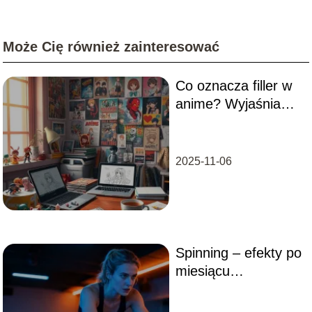
Może Cię również zainteresować
Co oznacza filler w
anime? Wyjaśniamy
pojęcie i jego
znaczenie
2025-11-06
Spinning – efekty po
miesiącu
regularnych
treningów