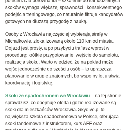
poleceń. Dla porównania – szkolenie do samodzielnych
skoków wymaga większej sprawności i konsekwentnego
podejścia treningowego, co naturalnie filtruje kandydatów
gotowych na dłuższą przygodę z nauką.
Osoby z Wrocławia najczęściej wybierają strefę w
Michałkowie, zlokalizowaną około 110 km od miasta.
Dojazd jest prosty, a po przybyciu trafiasz wprost w
procedurę: krótkie przygotowanie, wejście do samolotu,
realizacja skoku. Warto wiedzieć, że na pokład może
wejść jednocześnie do sześciu osób – to upraszcza
planowanie w grupie znajomych, bo wspólny lot ułatwia
koordynację i logistykę.
Skoki ze spadochronem we Wrocławiu
– na tej stronie
sprawdzisz, co obejmuje oferta i gdzie realizowane są
skoki dla mieszkańców Wrocławia. Skydive.pl to
największa szkoła spadochronowa w Polsce, oferująca
skoki tandemowe z instruktorem, kurs AFF oraz