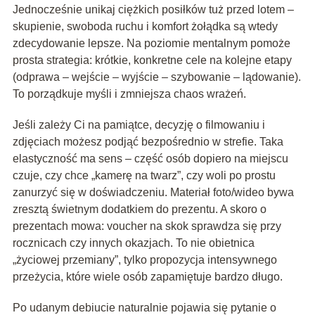
Jednocześnie unikaj ciężkich posiłków tuż przed lotem –
skupienie, swoboda ruchu i komfort żołądka są wtedy
zdecydowanie lepsze. Na poziomie mentalnym pomoże
prosta strategia: krótkie, konkretne cele na kolejne etapy
(odprawa – wejście – wyjście – szybowanie – lądowanie).
To porządkuje myśli i zmniejsza chaos wrażeń.
Jeśli zależy Ci na pamiątce, decyzję o filmowaniu i
zdjęciach możesz podjąć bezpośrednio w strefie. Taka
elastyczność ma sens – część osób dopiero na miejscu
czuje, czy chce „kamerę na twarz”, czy woli po prostu
zanurzyć się w doświadczeniu. Materiał foto/wideo bywa
zresztą świetnym dodatkiem do prezentu. A skoro o
prezentach mowa: voucher na skok sprawdza się przy
rocznicach czy innych okazjach. To nie obietnica
„życiowej przemiany”, tylko propozycja intensywnego
przeżycia, które wiele osób zapamiętuje bardzo długo.
Po udanym debiucie naturalnie pojawia się pytanie o