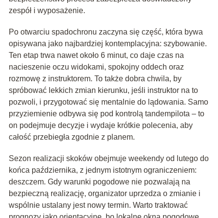
zespół i wyposażenie.
Po otwarciu spadochronu zaczyna się część, która bywa
opisywana jako najbardziej kontemplacyjna: szybowanie.
Ten etap trwa nawet około 6 minut, co daje czas na
nacieszenie oczu widokami, spokojny oddech oraz
rozmowę z instruktorem. To także dobra chwila, by
spróbować lekkich zmian kierunku, jeśli instruktor na to
pozwoli, i przygotować się mentalnie do lądowania. Samo
przyziemienie odbywa się pod kontrolą tandempilota – to
on podejmuje decyzje i wydaje krótkie polecenia, aby
całość przebiegła zgodnie z planem.
Sezon realizacji skoków obejmuje weekendy od lutego do
końca października, z jednym istotnym ograniczeniem:
deszczem. Gdy warunki pogodowe nie pozwalają na
bezpieczną realizację, organizator uprzedza o zmianie i
wspólnie ustalany jest nowy termin. Warto traktować
prognozy jako orientacyjne, bo lokalne okna pogodowe