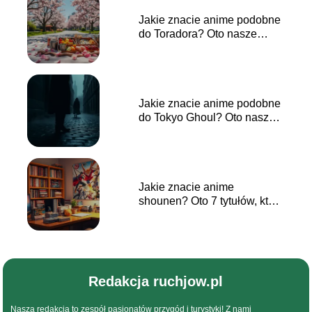
Jakie znacie anime podobne
do Toradora? Oto nasze
propozycje!
Jakie znacie anime podobne
do Tokyo Ghoul? Oto nasze
propozycje!
Jakie znacie anime
shounen? Oto 7 tytułów, które
musisz zobaczyć!
Redakcja ruchjow.pl
Nasza redakcja to zespół pasjonatów przygód i turystyki! Z nami