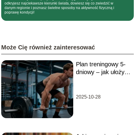
odkryjesz najciekawsze kierunki świata, dowiesz się co zwiedzić w
danym regionie i poznasz świetne sposoby na aktywność fizyczną i
poprawę kondycji!
Może Cię również zainteresować
Plan treningowy 5-
dniowy – jak ułożyć
skuteczny
harmonogram?
2025-10-28