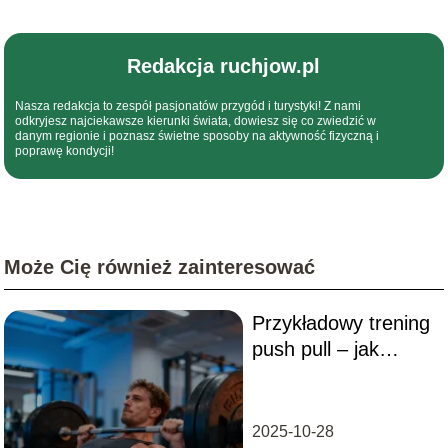
Redakcja ruchjow.pl
Nasza redakcja to zespół pasjonatów przygód i turystyki! Z nami
odkryjesz najciekawsze kierunki świata, dowiesz się co zwiedzić w
danym regionie i poznasz świetne sposoby na aktywność fizyczną i
poprawę kondycji!
Może Cię również zainteresować
Przykładowy trening
push pull – jak
ułożyć plan
ćwiczeń?
2025-10-28