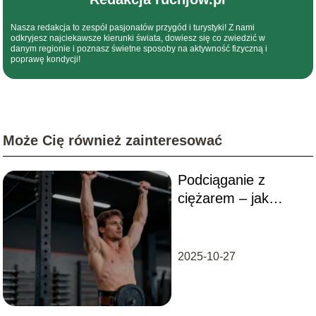
Nasza redakcja to zespół pasjonatów przygód i turystyki! Z nami
odkryjesz najciekawsze kierunki świata, dowiesz się co zwiedzić w
danym regionie i poznasz świetne sposoby na aktywność fizyczną i
poprawę kondycji!
Może Cię również zainteresować
Podciąganie z
ciężarem – jak
zacząć i jak
zwiększyć siłę?
2025-10-27